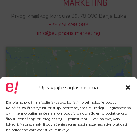
Prvog krajiškog korpusa 39, 78 000 Banja Luka
+387 51 498 088
info@euphoria.marketing
Upravljajte saglasnostima
Kliknite da biste prihvatili marketing
kolačiće i omogućili ovaj sadržaj
Da bismo pružili najbolje iskustvo, koristimo tehnologije poput
kolačića za čuvanje i/ili pristup informacijama o uređaju. Saglasnost sa
ovim tehnologijama će nam omogućiti da obrađujemo podatke kao
što su ponašanje pri pregledanju ili jedinstveni ID-ovi na ovoj veb
lokaciji. Nepristanak ili povlačenje saglasnosti može negativno uticati
na određene karakteristike i funkcije.