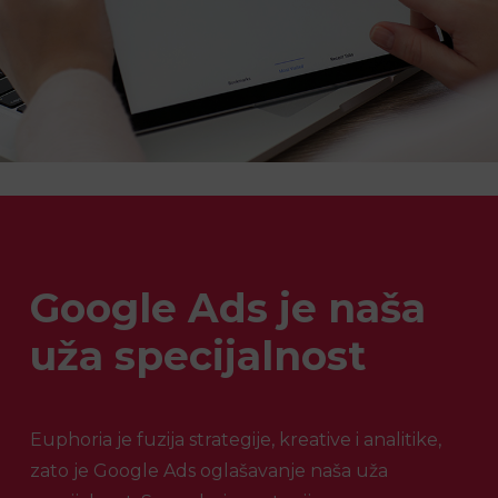
Google Ads je naša
uža specijalnost
Euphoria je fuzija strategije, kreative i analitike,
zato je Google Ads oglašavanje naša uža