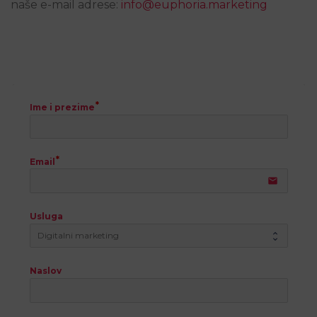
naše e-mail adrese:
info@euphoria.marketing
Ime i prezime
Email
email
Usluga
Naslov