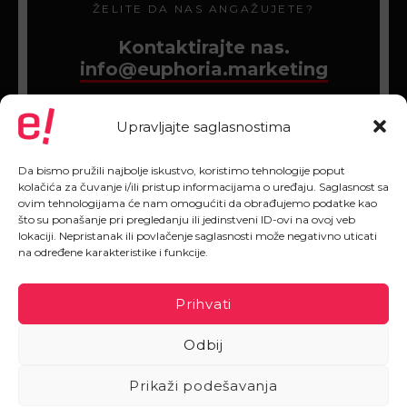
ŽELITE DA NAS ANGAŽUJETE?
Kontaktirajte nas.
info@euphoria.marketing
Upravljajte saglasnostima
Da bismo pružili najbolje iskustvo, koristimo tehnologije poput
kolačića za čuvanje i/ili pristup informacijama o uređaju. Saglasnost sa
ovim tehnologijama će nam omogućiti da obrađujemo podatke kao
što su ponašanje pri pregledanju ili jedinstveni ID-ovi na ovoj veb
lokaciji. Nepristanak ili povlačenje saglasnosti može negativno uticati
na određene karakteristike i funkcije.
Prihvati
Odbij
Prikaži podešavanja
2020 © All rights reserved.
Euphoria Marketing