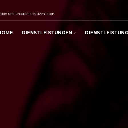
sion und unseren kreativen Ideen.
HOME
DIENSTLEISTUNGEN
DIENSTLEISTUN
DIGITALES
MARKETING
WEB-
DESIGN
GRAFIKDESIGN
EVENTMANAGEMENT
BTL-
MARKETING
FOTOGRAFIE
UND
VIDEO