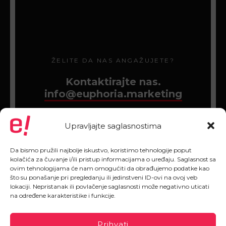
ŽELITE DA NAS ANGAŽUJETE?
Kontaktirajte nas.
info@euphoria.marketing
Upravljajte saglasnostima
Da bismo pružili najbolje iskustvo, koristimo tehnologije poput
kolačića za čuvanje i/ili pristup informacijama o uređaju. Saglasnost sa
ovim tehnologijama će nam omogućiti da obrađujemo podatke kao
što su ponašanje pri pregledanju ili jedinstveni ID-ovi na ovoj veb
lokaciji. Nepristanak ili povlačenje saglasnosti može negativno uticati
na određene karakteristike i funkcije.
Prihvati