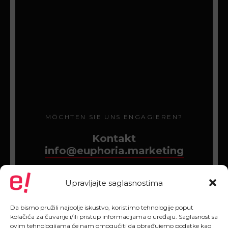
MÖCHTEN SIE UNS ENGAGIEREN?
Kontakt
info@euphoria.marketing
Upravljajte saglasnostima
Da bismo pružili najbolje iskustvo, koristimo tehnologije poput
kolačića za čuvanje i/ili pristup informacijama o uređaju. Saglasnost sa
ovim tehnologijama će nam omogućiti da obrađujemo podatke kao