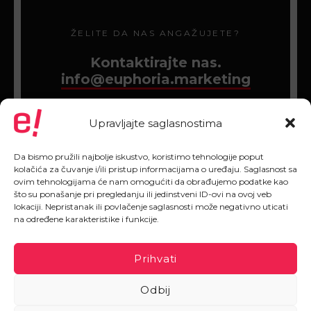
ŽELITE DA NAS ANGAŽUJETE?
Kontaktirajte nas.
info@euphoria.marketing
Upravljajte saglasnostima
Da bismo pružili najbolje iskustvo, koristimo tehnologije poput
kolačića za čuvanje i/ili pristup informacijama o uređaju. Saglasnost sa
ovim tehnologijama će nam omogućiti da obrađujemo podatke kao
što su ponašanje pri pregledanju ili jedinstveni ID-ovi na ovoj veb
lokaciji. Nepristanak ili povlačenje saglasnosti može negativno uticati
na određene karakteristike i funkcije.
Prihvati
Odbij