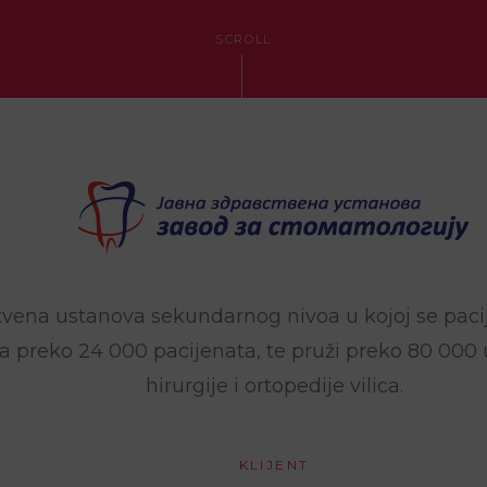
KRIZNI
MARKETING
SCROLL
ISTRAŽIVANJE
TRŽIŠTA
I
KONSALTING
vena ustanova sekundarnog nivoa u kojoj se pacijen
 preko 24 000 pacijenata, te pruži preko 80 000 us
hirurgije i ortopedije vilica.
KLIJENT