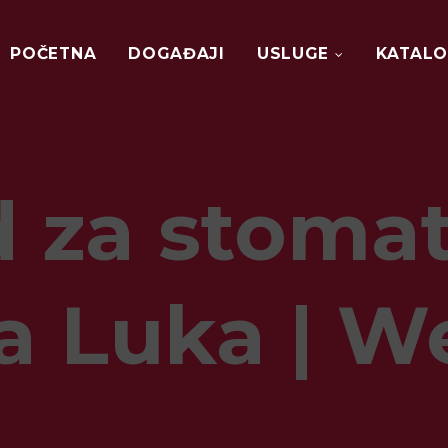
POČETNA
DOGAĐAJI
USLUGE
KATALO
DIGITALNI
MARKETING
 za stomat
WEB
DIZAJN
GRAFIČKI
DIZAJN
ORGANIZACIJA
a Luka | We
DOGAĐAJA
BTL
MARKETING
FOTOGRAFIJA
I
VIDEO