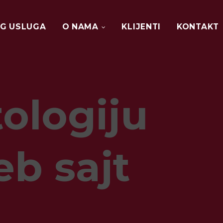
G USLUGA
O NAMA
KLIJENTI
KONTAKT
O
NAMA
ologiju
POSTANI
DIO
TIMA
b sajt