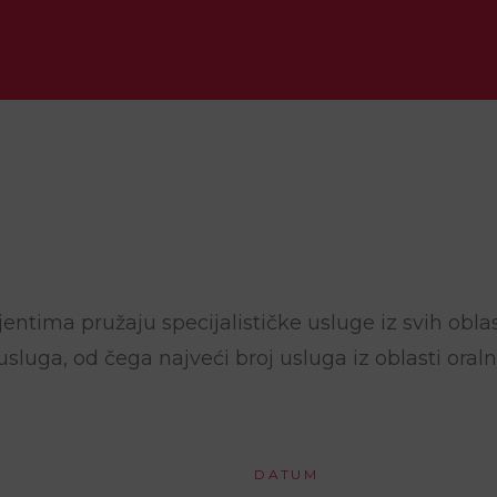
tima pružaju specijalističke usluge iz svih oblas
luga, od čega najveći broj usluga iz oblasti oral
DATUM