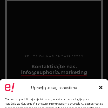
ŽELITE DA NAS ANGAŽUJETE?
Kontaktirajte nas.
info@euphoria.marketing
Upravljajte saglasnostima
Da bismo pružili najbolje iskustvo, koristimo tehnologije poput
kolačića za čuvanje i/ili pristup informacijama o uređaju. Saglasnost sa
ovim tehnologijama će nam omogućiti da obrađujemo podatke kao